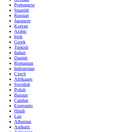
Portuguese
Spanish
Russian
Japanese
Korean
Arabic
Irish
Greek
Turkish
Italian
Danish
Romanian
Indonesian
Czech
Afrikaans
Swedish
Polish
Basque
Catalan
Esperanto
Hindi
Lao
Albanian
Amharic