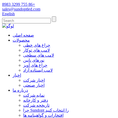
8983 3299 755 86+
sales@sundoptled.com
English
صفحه اصلی
محصولات
چراغ های خطی
لامپ های توکار
لامپ های سطحی
نورهای پایین
چراغ های آویز
لامپ ایستاده آزاد
اخبار
اخبار شرکت
اخبار صنعتی
درباره ما
نمایه شرکت
دفتر و کارخانه
تاریخچه شرکت
چرا Sundopt را انتخاب کنید
افتخارات و گواهینامه ها