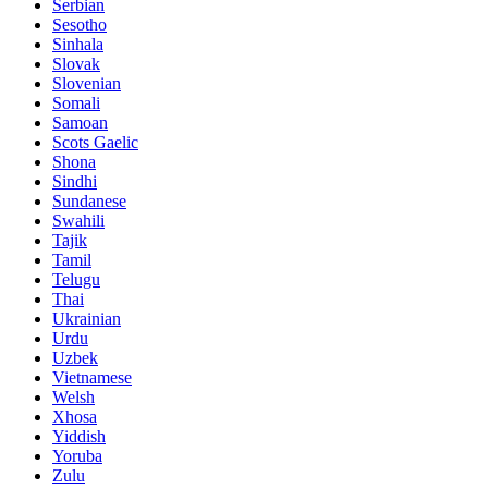
Serbian
Sesotho
Sinhala
Slovak
Slovenian
Somali
Samoan
Scots Gaelic
Shona
Sindhi
Sundanese
Swahili
Tajik
Tamil
Telugu
Thai
Ukrainian
Urdu
Uzbek
Vietnamese
Welsh
Xhosa
Yiddish
Yoruba
Zulu