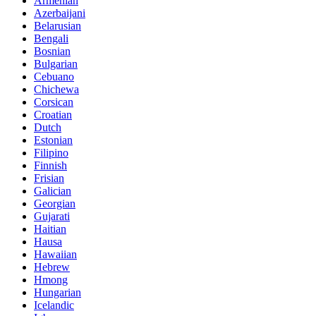
Armenian
Azerbaijani
Belarusian
Bengali
Bosnian
Bulgarian
Cebuano
Chichewa
Corsican
Croatian
Dutch
Estonian
Filipino
Finnish
Frisian
Galician
Georgian
Gujarati
Haitian
Hausa
Hawaiian
Hebrew
Hmong
Hungarian
Icelandic