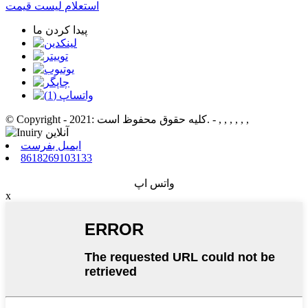
استعلام لیست قیمت
پیدا کردن ما
© Copyright - 2021: کلیه حقوق محفوظ است. - , , , , , ,
ایمیل بفرست
8618269103133
واتس اپ
x