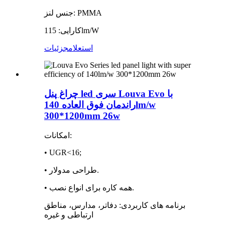
جنس لنز: PMMA
کارایی: 115lm/W
استعلام
جزئیات
چراغ پنل led سری Louva Evo با
راندمان فوق العاده 140lm/w
300*1200mm 26w
امکانات:
• UGR<16;
• طراحی مدولار.
• همه کاره برای انواع نصب.
برنامه های کاربردی: دفاتر، مدارس، مناطق
ارتباطی و غیره