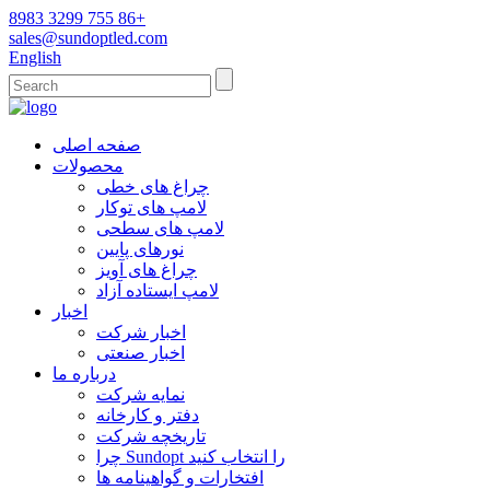
8983 3299 755 86+
sales@sundoptled.com
English
صفحه اصلی
محصولات
چراغ های خطی
لامپ های توکار
لامپ های سطحی
نورهای پایین
چراغ های آویز
لامپ ایستاده آزاد
اخبار
اخبار شرکت
اخبار صنعتی
درباره ما
نمایه شرکت
دفتر و کارخانه
تاریخچه شرکت
چرا Sundopt را انتخاب کنید
افتخارات و گواهینامه ها