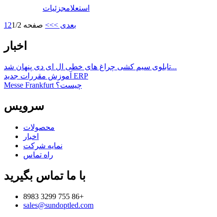
استعلام
جزئیات
بعدی >
>>
صفحه 1/2
2
1
اخبار
تابلوی سیم کشی چراغ های خطی ال ای دی پنهان شد...
آموزش مقررات جدید ERP
Messe Frankfurt چیست؟
سرویس
محصولات
اخبار
نمایه شرکت
راه تماس
با ما تماس بگیرید
8983 3299 755 86+
sales@sundoptled.com