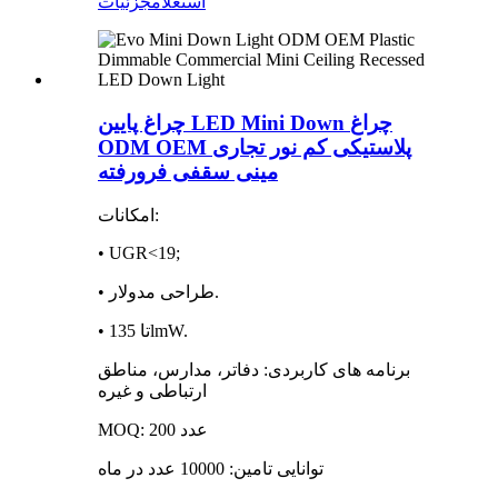
استعلام
جزئیات
چراغ پایین LED Mini Down چراغ
ODM OEM پلاستیکی کم نور تجاری
مینی سقفی فرورفته
امکانات:
• UGR<19;
• طراحی مدولار.
• تا 135lmW.
برنامه های کاربردی: دفاتر، مدارس، مناطق
ارتباطی و غیره
MOQ: 200 عدد
توانایی تامین: 10000 عدد در ماه