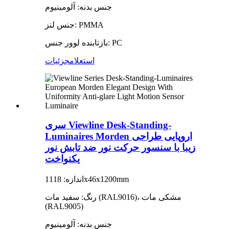
جنس بدنه: آلومینیوم
جنس لنز: PMMA
بازتابنده لوور جنس: PC
استعلام
جزئیات
سری Viewline Desk-Standing-
Luminaires Morden اروپایی طراحی
زیبا با سنسور حرکت نور ضد تابش نور
یکنواخت
اندازه: 1118x46x1200mm
رنگ: سفید مات (RAL9016)، مشکی مات
(RAL9005)
جنس بدنه: آلومینیوم