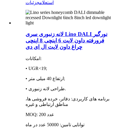
استعلام
جزئیات
لانه زنبوری سری Lino DALI نورگیر
فرورفته داون لایت 6 اینچی 8 اینچی
چراغ داون لایت ال ای دی
امکانات:
• UGR<19;
• ارتفاع 40 میلی متر;
• طراحی لانه زنبوری.
برنامه های کاربردی: دفاتر، خرده فروشی ها،
مناطق ارتباطی و غیره
MOQ: 200 عدد
توانایی تامین: 50000 عدد در ماه