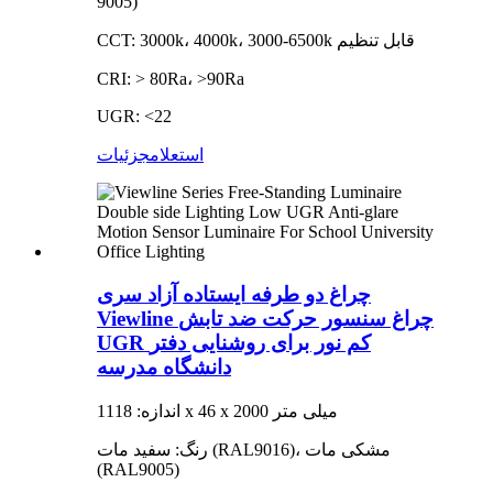
9005)
CCT: 3000k، 4000k، 3000-6500k قابل تنظیم
CRI: > 80Ra، >90Ra
UGR: <22
استعلام
جزئیات
چراغ دو طرفه ایستاده آزاد سری
Viewline چراغ سنسور حرکت ضد تابش
UGR کم نور برای روشنایی دفتر
دانشگاه مدرسه
اندازه: 1118 x 46 x 2000 میلی متر
رنگ: سفید مات (RAL9016)، مشکی مات
(RAL9005)