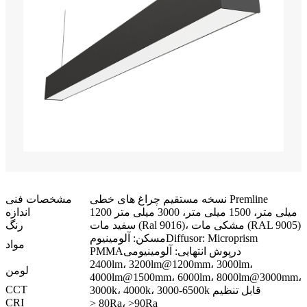
نسخه مستقیم چراغ های خطی Premline
مشخصات فنی
1200 میلی متر، 1500 میلی متر، 3000 میلی متر
اندازه
سفید مات (Ral 9016)، مشکی مات (RAL 9005)
رنگ
Diffusor: Microprism
مسکن: آلومینیوم
مواد
درپوش انتهایی: آلومینیومی
PMMA
2400lm، 3200lm@1200mm، 3000lm،
لومن
4000lm@1500mm، 6000lm، 8000lm@3000mm،
CCT
3000k، 4000k، 3000-6500k قابل تنظیم
CRI
> 80Ra، >90Ra