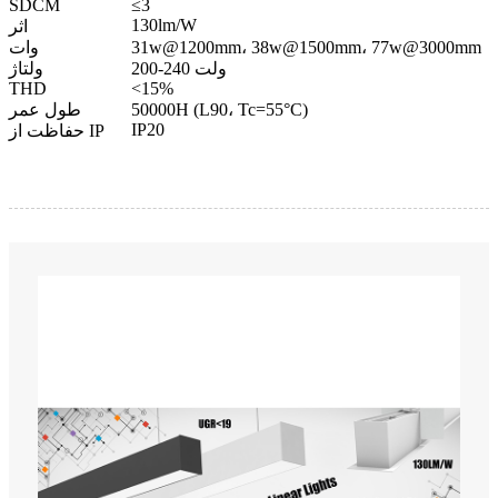
SDCM
≤3
130lm/W
اثر
31w@1200mm، 38w@1500mm، 77w@3000mm
وات
200-240 ولت
ولتاژ
THD
<15%
50000H (L90، Tc=55°C)
طول عمر
IP20
حفاظت از IP