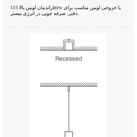
راندمان لومن بالا 115lm/w با خروجی لومن مناسب برای
دفتر، صرفه جویی در انرژی بیشتر.