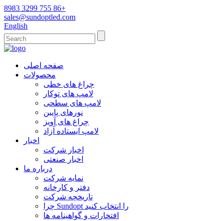
8983 3299 755 86+
sales@sundoptled.com
English
صفحه اصلی
محصولات
چراغ های خطی
لامپ های توکار
لامپ های سطحی
نورهای پایین
چراغ های آویز
لامپ ایستاده آزاد
اخبار
اخبار شرکت
اخبار صنعتی
درباره ما
نمایه شرکت
دفتر و کارخانه
تاریخچه شرکت
چرا Sundopt را انتخاب کنید
افتخارات و گواهینامه ها