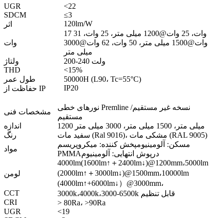
UGR
<22
SDCM
≤3
120lm/W
اثر
17 وات، 25 وات@1200 میلی متر، 25 وات، 31
وات@1500 میلی متر، 50 وات، 62 وات@3000
وات
میلی متر
200-240 ولت
ولتاژ
THD
<15%
50000H (L90، Tc=55°C)
طول عمر
IP20
حفاظت از IP
نورهای خطی Premline نسخه غیر مستقیم/
مشخصات فنی
مستقیم
1200 میلی متر، 1500 میلی متر، 3000 میلی متر
اندازه
سفید مات (Ral 9016)، مشکی مات (RAL 9005)
رنگ
مسکن: آلومینیوم
پخش کننده: میکروپریسم
مواد
درپوش انتهایی: آلومینیوم
PMMA
4000lm(1600lm↑＋2400lm↓)@1200mm،
5000lm
(2000lm↑＋3000lm↓)@1500mm،
10000lm
لومن
(4000lm↑+6000lm↓）@3000mm،
CCT
3000k،4000k،3000-6500k قابل تنظیم
CRI
> 80Ra، >90Ra
UGR
<19