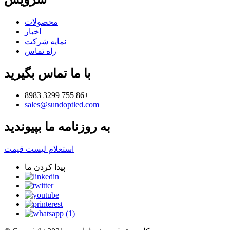
محصولات
اخبار
نمایه شرکت
راه تماس
با ما تماس بگیرید
8983 3299 755 86+
sales@sundoptled.com
به روزنامه ما بپیوندید
استعلام لیست قیمت
پیدا کردن ما