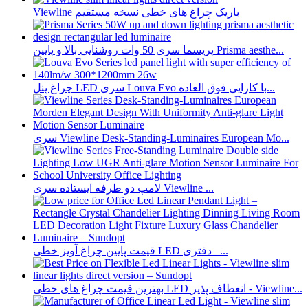
Viewline باریک چراغ های خطی نسخه مستقیم
پریسما سری 50 وات روشنایی بالا و پایین Prisma aesthe...
چراغ پنل LED سری Louva Evo با کارایی فوق العاده...
سری Viewline Desk-Standing-Luminaires European Mo...
لامپ دو طرفه ایستاده سری Viewline ...
قیمت پایین چراغ آویز خطی LED دفتری –...
بهترین قیمت چراغ های خطی LED انعطاف پذیر - Viewline...