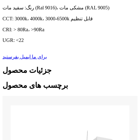
رنگ: سفید مات (Ral 9016)، مشکی مات (RAL 9005)
CCT: 3000k، 4000k، 3000-6500k قابل تنظیم
CRI: > 80Ra، >90Ra
UGR: <22
برای ما ایمیل بفرستید
جزئیات محصول
برچسب های محصول