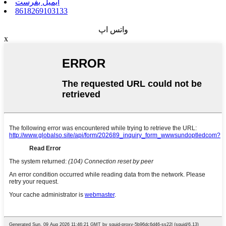
ایمیل بفرست
8618269103133
واتس اپ
x