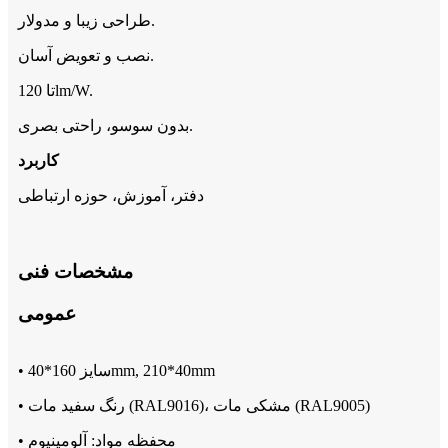
طراحی زیبا و مدولار.
نصب و تعویض آسان.
تا 120lm/W.
بدون سوسو، راحتی بصری.
کاربرد
دفتر، آموزش، حوزه ارتباطی
مشخصات فنی
عمومی
• سایز 160*40mm, 210*40mm
• رنگ سفید مات (RAL9016)، مشکی مات (RAL9005)
• محفظه مواد: آلومینیوم