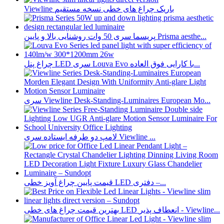
Viewline باریک چراغ های خطی نسخه مستقیم
پریسما سری 50 وات روشنایی بالا و پایین Prisma aesthe...
چراغ پنل LED سری Louva Evo با کارایی فوق العاده...
سری Viewline Desk-Standing-Luminaires European Mo...
لامپ دو طرفه ایستاده سری Viewline ...
قیمت پایین چراغ آویز خطی LED دفتری –...
بهترین قیمت چراغ های خطی LED انعطاف پذیر - Viewline...