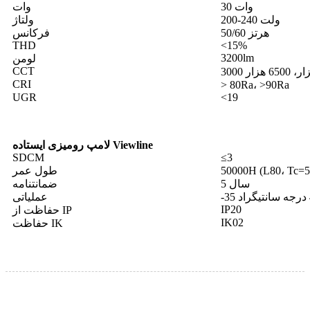
30 وات
وات
200-240 ولت
ولتاژ
50/60 هرتز
فرکانس
THD
<15%
3200lm
لومن
CCT
CRI
> 80Ra، >90Ra
UGR
<19
لامپ رومیزی ایستاده Viewline
SDCM
≤3
50000H (L80، Tc=5
طول عمر
5 سال
ضمانتنامه
عملیاتی
IP20
حفاظت از IP
IK02
حفاظت IK