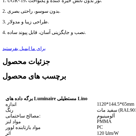
1. UGR<19، نور بدون تابش خیره کننده و یکنواخت.
2. بدون سوسو، راحتی بصری.
3. طراحی زیبا و مدولار.
4. نصب و جایگزینی آسان، قابل پیوند ساده.
برای ما ایمیل بفرستید
جزئیات محصول
برچسب های محصول
برگه داده های Luminaire مستطیلی Lino
1120*144.5*65mm
اندازه
رنگ
آلومینیوم
مصالح ساختمانی:
PMMA
مواد لنز
PC
مواد بازتابنده لوور
تا 120lm/W
اثر