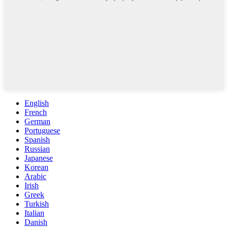
English
French
German
Portuguese
Spanish
Russian
Japanese
Korean
Arabic
Irish
Greek
Turkish
Italian
Danish