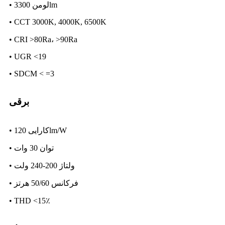
• لومن 3300lm
• CCT 3000K, 4000K, 6500K
• CRI >80Ra، >90Ra
• UGR <19
• SDCM < =3
برقی
• کارایی 120lm/W
• توان 30 وات
• ولتاژ 200-240 ولت
• فرکانس 50/60 هرتز
• THD <15٪