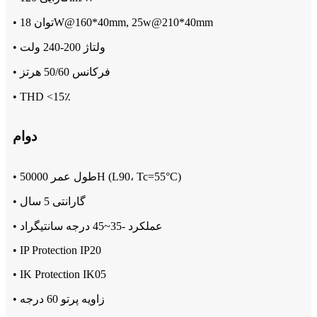
• توان 18W@160*40mm, 25w@210*40mm
• ولتاژ 200-240 ولت
• فرکانس 50/60 هرتز
• THD <15٪
دوام
• طول عمر 50000H (L90، Tc=55°C)
• گارانتی 5 سال
• عملکرد -35~45 درجه سانتیگراد
• IP Protection IP20
• IK Protection IK05
• زاویه پرتو 60 درجه