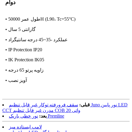
دوام
• طول عمر 50000H (L90، Tc=55°C)
• گارانتی 5 سال
• عملکرد -35~45 درجه سانتیگراد
• IP Protection IP20
• IK Protection IK05
• زاویه پرتو 65 درجه
• آویز نصب
قبلی:
سقف فرورفته توکار غیر قابل تنظیم Juno نور پایین LED
CCT مدرن غیر قابل تنظیم COB 20 واتی
نور خطی باریک Premline
بعد:
لامپ ایستاده میز