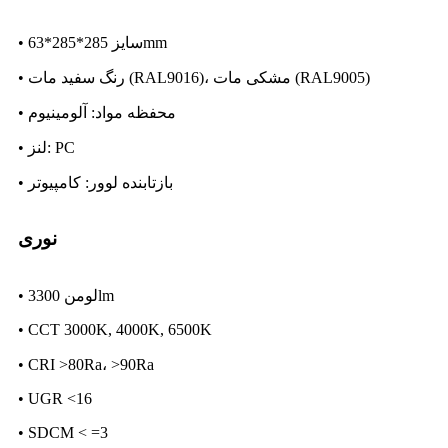
• سایز 285*285*63mm
• رنگ سفید مات (RAL9016)، مشکی مات (RAL9005)
• محفظه مواد: آلومینیوم
• لنز: PC
• بازتابنده لوور: کامپیوتر
نوری
• لومن 3300lm
• CCT 3000K, 4000K, 6500K
• CRI >80Ra، >90Ra
• UGR <16
• SDCM < =3