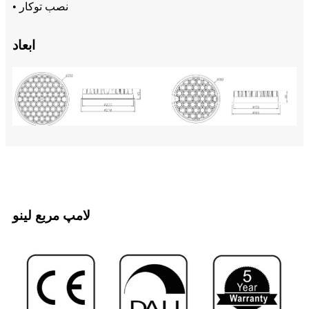
• نصب توکار
ابعاد
لامپ مربع لینو