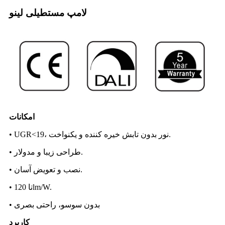
لامپ مستطیلی لینو
امکانات
• UGR<19، نور بدون تابش خیره کننده و یکنواخت.
• طراحی زیبا و مدولار.
• نصب و تعویض آسان.
• تا 120lm/W.
• بدون سوسو، راحتی بصری
کاربرد