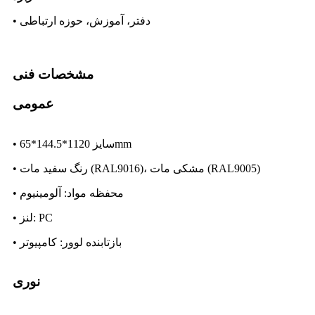
• دفتر، آموزش، حوزه ارتباطی
مشخصات فنی
عمومی
• سایز 1120*144.5*65mm
• رنگ سفید مات (RAL9016)، مشکی مات (RAL9005)
• محفظه مواد: آلومینیوم
• لنز: PC
• بازتابنده لوور: کامپیوتر
نوری