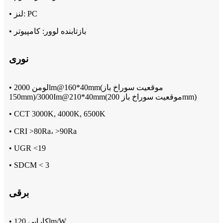
• لنز: PC
• بازتابنده لوور: کامپیوتر
نوری
• لومن 2000lm@160*40mm(موقعیت سوراخ باز
150mm)/3000Im@210*40mm(موقعیت سوراخ باز 200mm)
• CCT 3000K, 4000K, 6500K
• CRI >80Ra، >90Ra
• UGR <19
• SDCM < 3
برقی
• کارایی 120lm/W