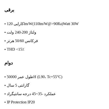
برقی
• کارایی 120lm/W(110lm/W@>90Ra)Watt 30W
• ولتاژ 200-240 ولت
• فرکانس 50/60 هرتز
• THD <15٪
دوام
• طول عمر 50000H (L90، Tc=55°C)
• گارانتی 5 سال
• عملکرد -35~45 درجه سانتیگراد
• IP Protection IP20