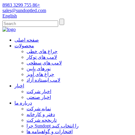
8983 3299 755 86+
sales@sundoptled.com
English
صفحه اصلی
محصولات
چراغ های خطی
لامپ های توکار
لامپ های سطحی
نورهای پایین
چراغ های آویز
لامپ ایستاده آزاد
اخبار
اخبار شرکت
اخبار صنعتی
درباره ما
نمایه شرکت
دفتر و کارخانه
تاریخچه شرکت
چرا Sundopt را انتخاب کنید
افتخارات و گواهینامه ها